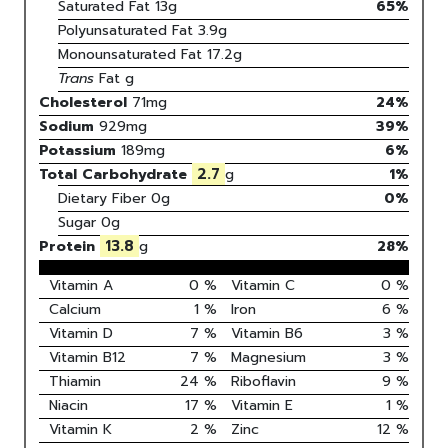
Saturated Fat
13
g
65
%
Polyunsaturated Fat
3.9
g
Monounsaturated Fat
17.2
g
Trans
Fat
g
Cholesterol
71
mg
24
%
Sodium
929
mg
39
%
Potassium
189
mg
6
%
2.7
Total Carbohydrate
g
1
%
Dietary Fiber
0g
0%
Sugar
0g
13.8
Protein
g
28
%
Vitamin A
0
%
Vitamin C
0
%
Calcium
1
%
Iron
6
%
Vitamin D
7
%
Vitamin B6
3
%
Vitamin B12
7
%
Magnesium
3
%
Thiamin
24
%
Riboflavin
9
%
Niacin
17
%
Vitamin E
1
%
Vitamin K
2
%
Zinc
12
%