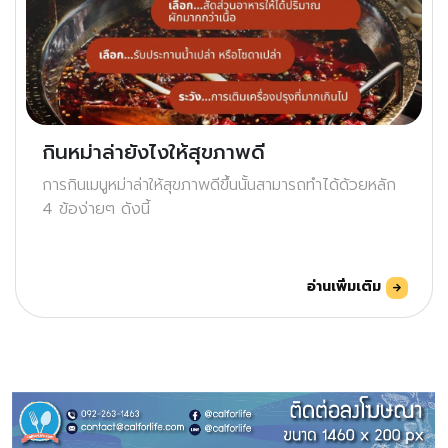
กินหม่าล่ายังไงให้สุขภาพดี
การกินเมนูหม่าล่าให้สุขภาพดีขึ้นนั้นสามารถทำได้ด้วยหลัก
4 ข้อง่ายๆ ดังนี้
อ่านเพิ่มเติม