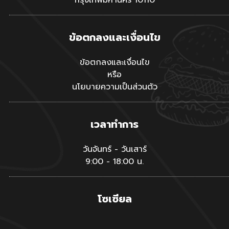
ข้อตกลงและเงื่อนไข
ข้อตกลงและเงื่อนไข
หรือ
นโยบายความเป็นส่วนตัว
เวลาทำการ
วันจันทร์ - วันเสาร์
9:00 - 18:00 น.
โซเซียล