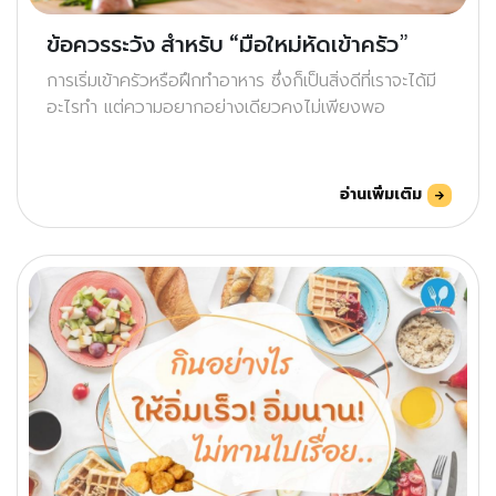
ข้อควรระวัง สำหรับ “มือใหม่หัดเข้าครัว”
การเริ่มเข้าครัวหรือฝึกทำอาหาร ซึ่งก็เป็นสิ่งดีที่เราจะได้มี
อะไรทำ แต่ความอยากอย่างเดียวคงไม่เพียงพอ
อ่านเพิ่มเติม