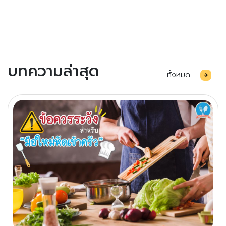
บทความล่าสุด
ทั้งหมด