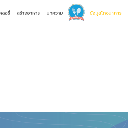
ลอรี่
สร้างอาหาร
บทความ
ข้อมูลโภชนาการ