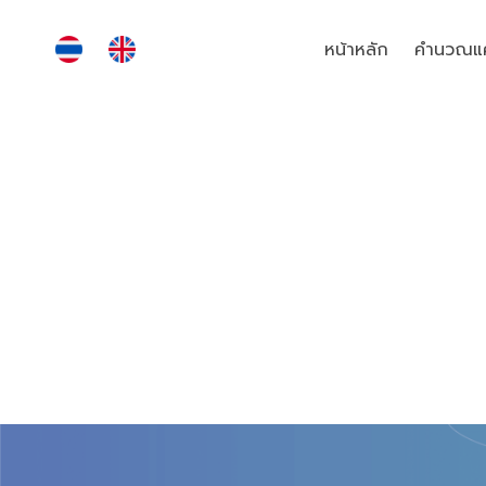
หน้าหลัก
คำนวณแค