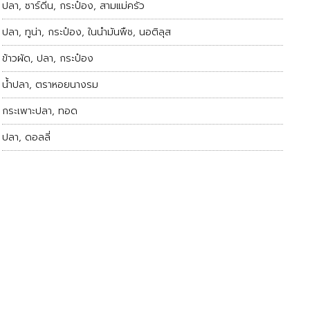
ปลา, ซาร์ดีน, กระป๋อง, สามแม่ครัว
ปลา, ทูน่า, กระป๋อง, ในนำมันพืช, นอติลุส
ข้าวผัด, ปลา, กระป๋อง
น้ำปลา, ตราหอยนางรม
กระเพาะปลา, ทอด
ปลา, ดอลลี่