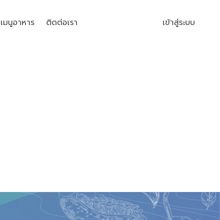
เมนูอาหาร
ติดต่อเรา
เข้าสู่ระบบ