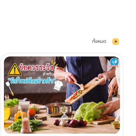
ทั้งหมด