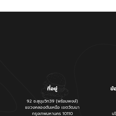
ที่อยู่
ข้
92 ซ.สุขุมวิท39 (พร้อมพงษ์)
แขวงคลองตันเหนือ เขตวัฒนา
กรุงเทพมหานคร 10110
นโ