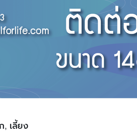
, เลี้ยง