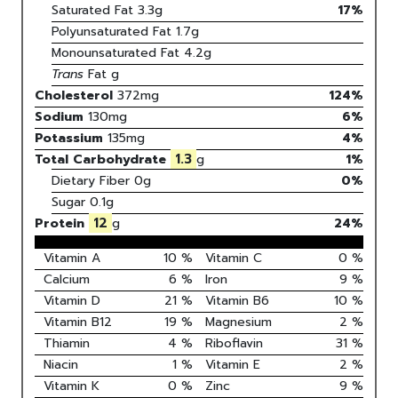
Saturated Fat
3.3
g
17
%
Polyunsaturated Fat
1.7
g
Monounsaturated Fat
4.2
g
Trans
Fat
g
Cholesterol
372
mg
124
%
Sodium
130
mg
6
%
Potassium
135
mg
4
%
1.3
Total Carbohydrate
g
1
%
Dietary Fiber
0g
0%
Sugar
0.1g
12
Protein
g
24
%
Vitamin A
10
%
Vitamin C
0
%
Calcium
6
%
Iron
9
%
Vitamin D
21
%
Vitamin B6
10
%
Vitamin B12
19
%
Magnesium
2
%
Thiamin
4
%
Riboflavin
31
%
Niacin
1
%
Vitamin E
2
%
Vitamin K
0
%
Zinc
9
%